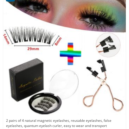
2 pairs of 4 natural magnetic eyelashes, reusable eyelashes, false
eyelashes, quantum eyelash curler, easy to wear and transport